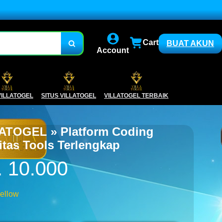
Cart
BUAT AKUN
Account
VILLATOGEL
SITUS VILLATOGEL
VILLATOGEL TERBAIK
ATOGEL » Platform Coding
litas Tools Terlengkap
. 10.000
ellow