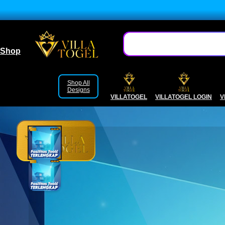
Shop
Shop All
Designs
VILLATOGEL
VILLATOGEL LOGIN
V