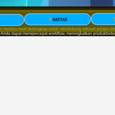
L » Platform Coding Fasilitas Tools 
DAFTAR
 fasilitas tools terlengkap untuk mendukung seluruh proses d
i, Anda dapat mempercepat workflow, meningkatkan produktivitas
apat bekerja lebih optimal melalui
VILLATOGEL
dengan dukungan
 aman dan scalable.
FAQ VILLATOGEL
tanyaan yang Sering Ditany