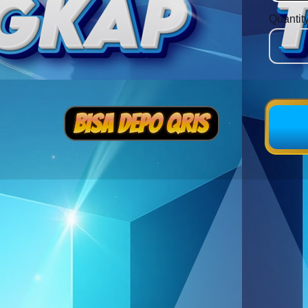
Quantit
-